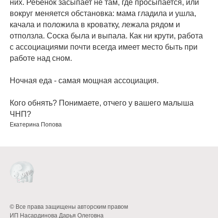
них. Ребёнок засыпает не там, где просыпается, или
вокруг меняется обстановка: мама гладила и ушла,
качала и положила в кроватку, лежала рядом и
отползла. Соска была и выпала. Как ни крути, работа
с ассоциациями почти всегда имеет место быть при
работе над сном.
Ночная еда - самая мощная ассоциация.
⠀
Кого обнять? Понимаете, отчего у вашего малыша
ЧНП?
Екатерина Попова
Все о СЗ
Регресс 4 мес.
Ритуалы на сон
Совместный
сон
Режим 4-6 мес
Режим 6-9 мес
Режим 10-12 мес
© Все права защищены авторским правом
ИП Насардинова Дарья Олеговна