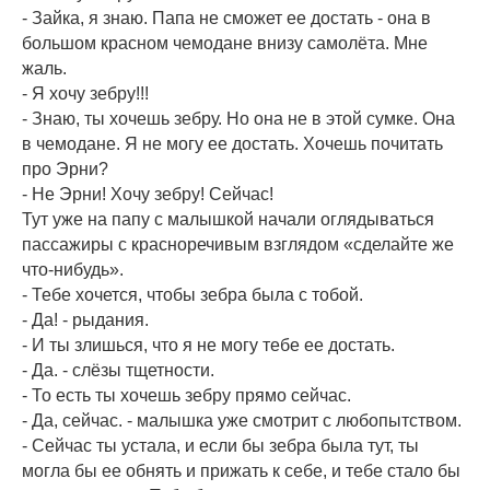
- Зайка, я знаю. Папа не сможет ее достать - она в
большом красном чемодане внизу самолёта. Мне
жаль.
- Я хочу зебру!!!
- Знаю, ты хочешь зебру. Но она не в этой сумке. Она
в чемодане. Я не могу ее достать. Хочешь почитать
про Эрни?
- Не Эрни! Хочу зебру! Сейчас!
Тут уже на папу с малышкой начали оглядываться
пассажиры с красноречивым взглядом «сделайте же
что-нибудь».
- Тебе хочется, чтобы зебра была с тобой.
- Да! - рыдания.
- И ты злишься, что я не могу тебе ее достать.
- Да. - слёзы тщетности.
- То есть ты хочешь зебру прямо сейчас.
- Да, сейчас. - малышка уже смотрит с любопытством.
- Сейчас ты устала, и если бы зебра была тут, ты
могла бы ее обнять и прижать к себе, и тебе стало бы