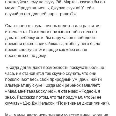
пожалуйся я ему на скуку. Эй, Марта! - сказал бы он
маме. Представляешь, Джулии скучно! У тебя
случайно нет для неё пары грядок?»
⠀
Оказывается, скука - очень полезна для развития
интеллекта. Психологи призывают обязательно
давать ребёнку хотя бы пару часов свободного
времени после садика/школы, чтобы у него было
время «поскучать» и вроде как «без дела»
послоняться по дому.
⠀
«Когда детям дают возможность поскучать больше
часа, им становится так скучно скучать, что они
подключают весь свой природный ум, дабы найти
альтернативу скуке. Когда мой ребёнок заявляет:
«Мам, мне таааак скучно», я отвечаю: «Родной, я
знаю. Расскажи потом, что ты придумал, чтобы не
скучать» (Д-р Дж.Нельсон «Позитивная дисциплина»).
⠀
Мы, мамы, часто испытываем чувство вины, когда не