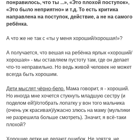
понравилось, что ты ...», «Это плохой поступок»,
«Это было неприятно» и т.д. То есть критика
направлена на поступок, действие, а не на самого
ребёнка.
⠀
А что же не так с «ты у меня хороший/хорошая!»?
⠀
А получается, что вешая на ребёнка ярлык «хороший/
хорошая» - мы оставляем пустоту там, где он делает
что-то неправильно. Но ведь живой человек не может
всегда быть хорошим.
⠀
Дети мыслят чёрно-бело.
Мама говорит, я - хороший.
Но иногда мне хочется стукнуть младшую сестру (и
поделом ей!)/отобрать лопатку у вон того мальчика
(очень уж красивая)/ужасно злюсь на маму (мультики
не разрешила больше смотреть). Значит, я всё-таки
плохой?
⠀
Хорошие детки не делают ошибок. Не злятся, не