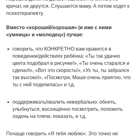
кричат, не дерутся. Слушаются маму. А потом ходят к
психотерапевту.
⠀
Вместо «хороший/хорошая» (и иже с ними
«умница» и «молодец») лучше:
⠀
говорить, что КОНКРЕТНО вам нравится в
поведении/действиях ребёнка: «Ты так удачно
цвета подобрал в рисунке!», «Ты очень старался и
сделал!», «Вот это скорость!», «Ух ты, ты забрался
так высоко!», «Посмотри, Маше очень приятно, что
ты с ней поделилась» и т.д.
⠀
поддерживать/хвалить невербально: обнять,
улыбнуться, восхищённо посмотреть, положить
ладонь на плечи, показать, и т.д.
⠀
Почаще говорить «Я тебя люблю». Это точно не